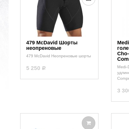
479 McDavid Шорты
Medi
неопреновые
голе
Cho-
479 McDavid Неопреновые шорты
Comp
Medi-
5 250
Р
удлине
Compr
3 3