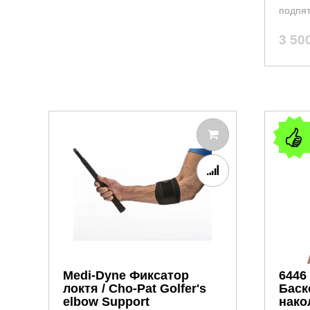
подпя
3 50
Medi-Dyne Фиксатор
6446
локтя / Cho-Pat Golfer's
Баск
elbow Support
нако