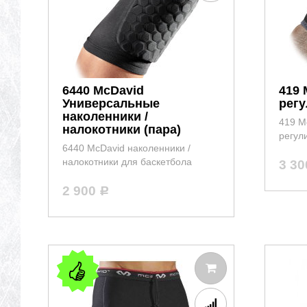
6440 McDavid
419 
Универсальные
рег
наколенники /
419 M
налокотники (пара)
регул
6440 McDavid наколенники /
налокотники для баскетбола
3 3
2 900
Р