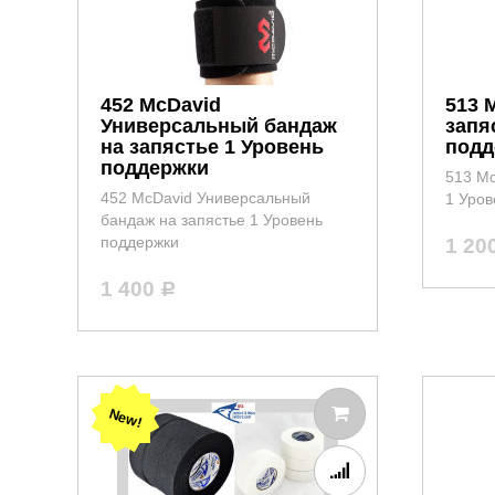
452 McDavid
513 
Универсальный бандаж
запя
на запястье 1 Уровень
подд
поддержки
513 Mc
452 McDavid Универсальный
1 Уров
бандаж на запястье 1 Уровень
поддержки
1 20
1 400
Р
New!