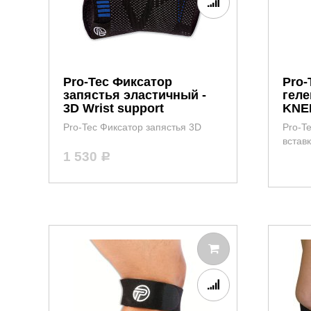
Pro-Tec Фиксатор
Pro-
запястья эластичный -
геле
3D Wrist support
KNE
Pro-Tec Фиксатор запястья 3D
Pro-T
встав
1 530
Р