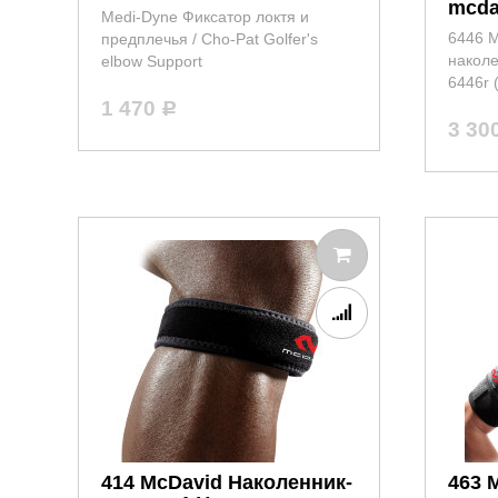
mcda
Medi-Dyne Фиксатор локтя и
6446 
предплечья / Cho-Pat Golfer's
наколе
elbow Support
6446r 
1 470
Р
3 30
414 McDavid Наколенник-
463 