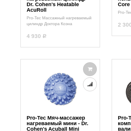
Dr. Cohen's Heatable
Core
AcuRoll
Pro-Te
Pro-Tec Массажный нагреваемый
цилиндр Доктора Коэна
2 30
4 930
Р
Pro-Tec Мяч-массажер
Pro-
нагреваемый мини - Dr.
комп
Cohen's Acuball Mini
валик