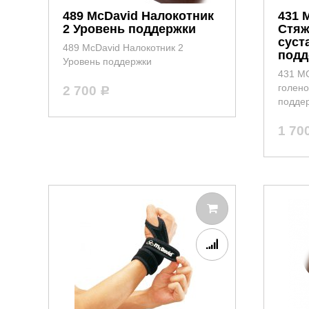
489 McDavid Налокотник
431 
2 Уровень поддержки
Стяж
суст
489 McDavid Налокотник 2
подд
Уровень поддержки
431 MC
голено
2 700
Р
подде
1 70