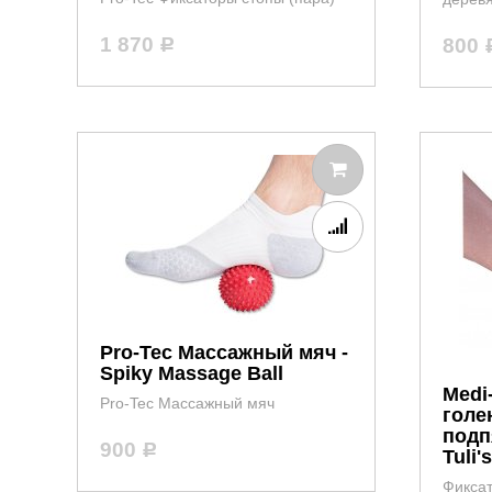
1 870
800
Р
Pro-Tec Массажный мяч -
Spiky Massage Ball
Medi
Pro-Tec Массажный мяч
голе
подп
900
Р
Tuli'
Фиксат