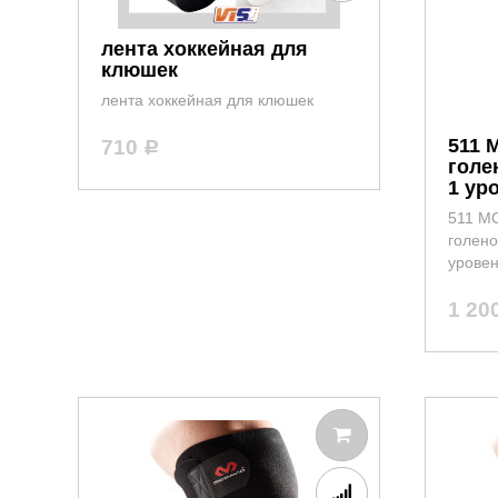
лента хоккейная для
клюшек
лента хоккейная для клюшек
511 
710
Р
голе
1 ур
511 M
голено
урове
1 20