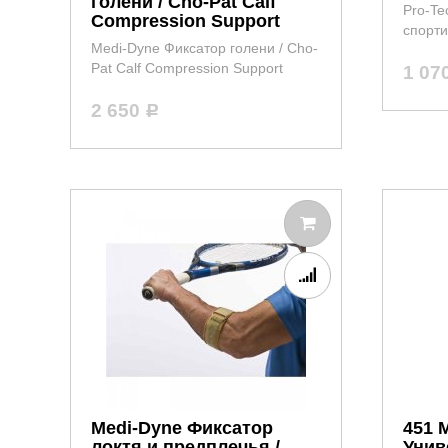
голени / Cho-Pat Calf
Pro-Te
Compression Support
спорт
Medi-Dyne Фиксатор голени / Cho-
Pat Calf Compression Support
1 07
2 650
Р
Medi-Dyne Фиксатор
451 
локтя и предплечья /
Унив