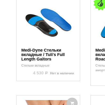
Medi-Dyne Стельки
Medi
вкладные / Tuli's Full
вкла
Length Gaitors
Roa
Стельки вкладные
Стель
аморт
4 530
Нет в наличии
Р