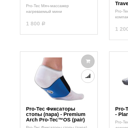
Trave
Pro-Tec Мяч-массажер
Pro-Te
нагреваемый мини
компа
1 800
Р
1 20
Pro-Tec Фиксаторы
Pro-
стопы (пара) - Premium
- Pla
Arch Pro-Tec™OS (pair)
Pro-T
Pro-Tec Фиксаторы стопы (пара)
дерев