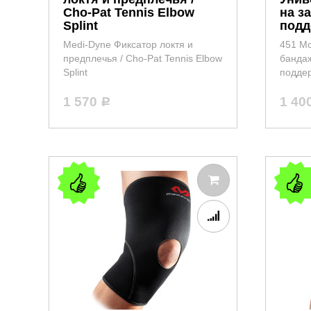
Cho-Pat Tennis Elbow
на з
Splint
подд
Medi-Dyne Фиксатор локтя и
451 M
предплечья / Cho-Pat Tennis Elbow
бандаж
Splint
подде
1 570
1 40
Р