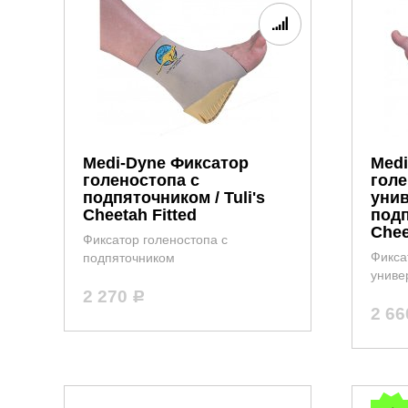
Medi-Dyne Фиксатор
Medi
голеностопа с
гол
подпяточником / Tuli's
уни
Cheetah Fitted
подп
Chee
Фиксатор голеностопа с
Фикса
подпяточником
униве
2 270
Р
2 6